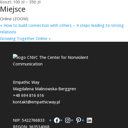
Koszt:
100 zł – 350 zł
Miejsce
Online (ZOOM)
«
How to build connection with others – 4 steps leading to strong
relations
Growing Together Online
»
Empathic Way
Magdalena Malinowska-Berggren
+48 694 816 616
kontakt@empathicway.pl
Facebook
Instagram
Pinterest
LinkedIn
NIP: 5422766833
REGON: 363534068