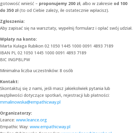
gotowość wnieść –
proponujemy 200 zł
, albo w zakresie
od 100
do 350 zł
(to od Ciebie zależy, ile ostatecznie wpłacisz).
Zgłoszenia:
Aby zapisać się na warsztaty, wypełnij formularz i opłać swój udział.
Wpłaty na konto:
Marta Kułaga Rubikon 02 1050 1445 1000 0091 4893 7189
IBAN PL 02 1050 1445 1000 0091 4893 7189
BIC INGPBLPW
Minimalna liczba uczestników: 8 osób
Kontakt:
Skontaktuj się z nami, jeśli masz jakiekolwiek pytania lub
wątpliwości dotyczące spotkań, rejestracji lub płatności:
mmalinowska@empathicway.pl
Organizatorzy:
Leance:
www.leance.org
Empathic Way:
www.empathicway.pl