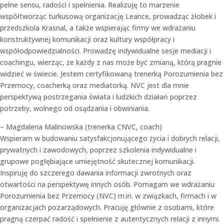
pełne sensu, radości i spełnienia. Realizuję to marzenie
współtworząc turkusową organizację Leance, prowadząc żłobek i
przedszkola Krasnal, a także wspierając firmy we wdrażaniu
konstruktywnej komunikacji oraz kultury współpracy i
współodpowiedzialności. Prowadzę indywidualne sesje mediacji i
coachingu, wierząc, że każdy z nas może być zmianą, którą pragnie
widzieć w świecie. Jestem certyfikowaną trenerką Porozumienia bez
Przemocy, coacherką oraz mediatorką. NVC jest dla mnie
perspektywą postrzegania świata i ludzkich działań poprzez
potrzeby, wolnego od osądzania i obwiniania.
– Magdalena Malinowska (trenerka CNVC, coach)
Wspieram w budowaniu satysfakcjonującego życia i dobrych relacji,
prywatnych i zawodowych, poprzez szkolenia indywidualne i
grupowe pogłębiające umiejętność skutecznej komunikacji.
Inspiruję do szczerego dawania informacji zwrotnych oraz
otwartości na perspektywę innych osób. Pomagam we wdrażaniu
Porozumienia bez Przemocy (NVC) m.in. w związkach, firmach i w
organizacjach pozarządowych. Pracuję głównie z osobami, które
pragną czerpać radość i spełnienie z autentycznych relacji z innymi.