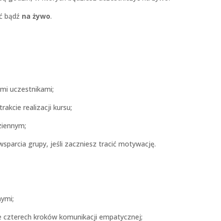
ać bądź
na żywo
.
mi uczestnikami;
rakcie realizacji kursu;
ziennym;
sparcia grupy, jeśli zaczniesz tracić motywację.
nymi;
 czterech kroków komunikacji empatycznej;