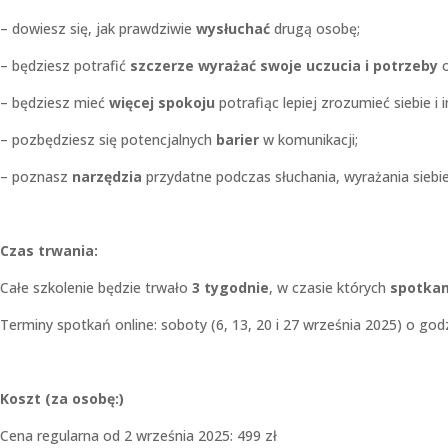
– dowiesz się, jak prawdziwie
wysłuchać
drugą osobę;
– będziesz potrafić
szczerze wyrażać swoje uczucia i potrzeby
o
– będziesz mieć
więcej spokoju
potrafiąc lepiej zrozumieć siebie i 
– pozbędziesz się potencjalnych
barier
w komunikacji;
– poznasz
narzędzia
przydatne podczas słuchania, wyrażania siebi
Czas trwania:
Całe szkolenie będzie trwało
3 tygodnie
, w czasie których
spotkamy
Terminy spotkań online: soboty (6, 13, 20 i 27 września 2025) o god
Koszt (za osobę:)
Cena regularna od 2 września 2025: 499 zł