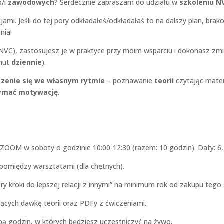
b/i
zawodowych
? Serdecznie zapraszam do udziału w
szkoleniu NV
jami. Jeśli do tej pory odkładałeś/odkładałaś to na dalszy plan, bra
nia!
), zastosujesz je w praktyce przy moim wsparciu i dokonasz zmia
inut
dziennie
).
zenie się we własnym rytmie
– poznawanie
teorii
czytając mater
ymać motywację
.
 ZOOM w soboty o godzinie 10:00-12:30 (razem: 10 godzin). Daty: 6, 
omiędzy warsztatami (dla chętnych).
ry kroki do lepszej relacji z innymi” na minimum rok od zakupu tego 
jących dawkę teorii oraz PDFy z ćwiczeniami.
bą godzin, w których będziesz uczestniczyć na żywo.