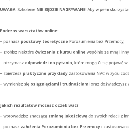
UWAGA
: Szkolenie
NIE BĘDZIE NAGRYWANE
! Aby w pełni skorzyst
Podczas warsztatów online:
– poznasz
podstawy teoretyczne
Porozumienia bez Przemocy;
– zrobisz niektóre
ćwiczenia z kursu online
wspólnie ze mną i inny
– otrzymasz
odpowiedzi na pytania
, które mogą Ci się pojawić w t
– zbierzesz
praktyczne przykłady
zastosowania NVC w życiu cod
– wymienisz się
osiągnięciami
i
trudnościami
oraz doświadczysz w
Jakich rezultatów możesz oczekiwać?
– wprowadzisz znaczącą
zmianę jakościową
do swoich relacji z in
– poznasz
założenia Porozumienia bez Przemocy
i zastosowanie