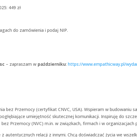
025: 449 zł
agach do zamówienia i podaj NIP.
sc
– zapraszam w
październiku
:
https://www.empathicway.pl/wydarze
ia bez Przemocy (certyfikat CNVC, USA). Wspieram w budowaniu saty
pogłębiające umiejętność skutecznej komunikacji. Inspiruję do szcz
bez Przemocy (NVC) m.in. w związkach, firmach i w organizacjach
e z autentycznych relacji z innymi. Chcą doświadczać życia we wszel