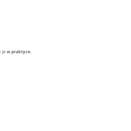
z je
w
praktyce
.