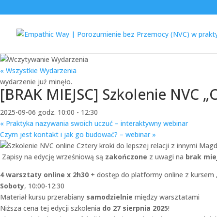
« Wszystkie Wydarzenia
wydarzenie już minęło.
[BRAK MIEJSC] Szkolenie NVC „Czt
2025-09-06 godz. 10:00
-
12:30
«
Praktyka nazywania swoich uczuć – interaktywny webinar
Czym jest kontakt i jak go budować? – webinar
»
Zapisy na edycję wrześniową są
zakończone
z uwagi na
brak mie
4 warsztaty online x 2h30
+ dostęp do platformy online z kursem
Soboty
, 10:00-12:30
Materiał kursu przerabiany
samodzielnie
między warsztatami
Niższa cena tej edycji szkolenia
do 27 sierpnia 2025
!