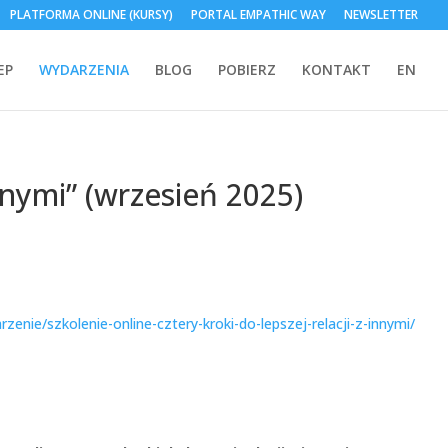
PLATFORMA ONLINE (KURSY)
PORTAL EMPATHIC WAY
NEWSLETTER
EP
WYDARZENIA
BLOG
POBIERZ
KONTAKT
EN
nnymi” (wrzesień 2025)
enie/szkolenie-online-cztery-kroki-do-lepszej-relacji-z-innymi/