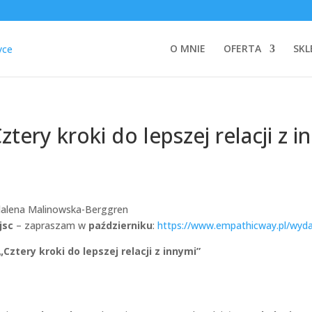
O MNIE
OFERTA
SKL
ery kroki do lepszej relacji z i
jsc
– zapraszam w
październiku
:
https://www.empathicway.pl/wydarz
„Cztery kroki do lepszej relacji z innymi”