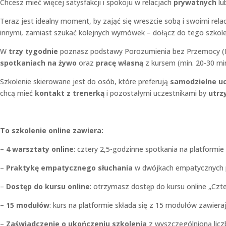
Chcesz mieć więcej satysfakcji i spokoju w relacjach
prywatnych
lu
Teraz jest idealny moment, by zająć się wreszcie sobą i swoimi relac
innymi, zamiast szukać kolejnych wymówek – dołącz do tego szkole
W
trzy tygodnie
poznasz podstawy Porozumienia bez Przemocy (NVC
spotkaniach
na żywo
oraz
pracę własną
z kursem (min. 20-30 m
Szkolenie skierowane jest do osób, które preferują
samodzielne uc
chcą mieć
kontakt z trenerką
i pozostałymi uczestnikami by
utrz
To szkolenie online zawiera:
–
4 warsztaty online
: cztery 2,5-godzinne spotkania na platformie
–
Praktykę empatycznego słuchania
w dwójkach empatycznych p
–
Dostęp do kursu online
: otrzymasz dostęp do kursu online „Czte
–
15 modułów
: kurs na platformie składa się z 15 modułów zawiera
–
Zaświadczenie o ukończeniu
szkolenia
z wyszczególnioną licz