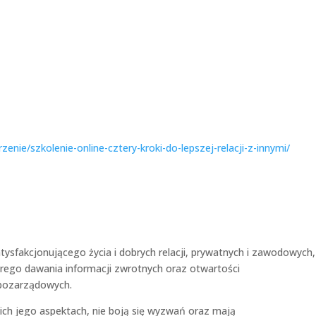
nie/szkolenie-online-cztery-kroki-do-lepszej-relacji-z-innymi/
sfakcjonującego życia i dobrych relacji, prywatnych i zawodowych,
erego dawania informacji zwrotnych oraz otwartości
 pozarządowych.
kich jego aspektach, nie boją się wyzwań oraz mają