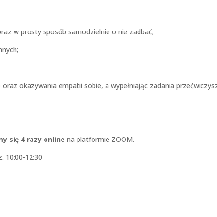
raz w prosty sposób samodzielnie o nie zadbać;
innych;
e oraz okazywania empatii sobie, a wypełniając zadania przećwiczys
 się 4 razy online
na platformie ZOOM.
z. 10:00-12:30