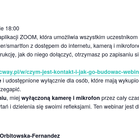
ie 18:00
aplikacji ZOOM, która umożliwia wszystkim uczestnikom w
ter/smartfon z dostępem do internetu, kamerą i mikrofon
strukcję, jak do niego dołączyć, otrzymasz po zapisaniu 
icway.pl/w/czym-jest-kontakt-i-jak-go-budowac-webin
i udostępnione wyłącznie dla osób, które mają wykupi
e
rzegapić.
, miej
przez cały cza
niu
wyłączoną kamerę i mikrofon
 i dzielenia się swoimi refleksjami. Ten webinar jest d
 Orbitowska-Fernandez