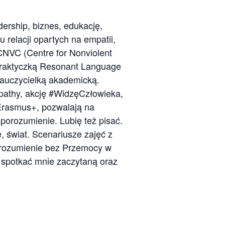
ership, biznes, edukację,
relacji opartych na empatii,
CNVC (Centre for Nonviolent
 praktyczką Resonant Language
nauczycielką akademicką.
athy, akcję #WidzęCzłowieka,
 Erasmus+, pozwalają na
 porozumienie. Lubię też pisać.
, świat. Scenariusze zajęć z
orozumienie bez Przemocy w
a spotkać mnie zaczytaną oraz