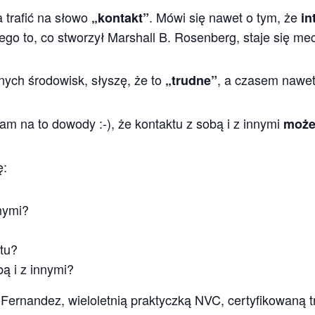
 trafić na słowo
. Mówi się nawet o tym, że
„kontakt”
in
niego to, co stworzył Marshall B. Rosenberg, staje się
nych środowisk, słyszę, że to
, a czasem nawe
„trudne”
mam na to dowody :-), że kontaktu z sobą i z innymi
może
ę:
nnymi?
tu?
ą i z innymi?
Fernandez, wieloletnią praktyczką NVC, certyfikowaną t