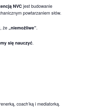
jest budowanie
tencją NVC
 mechanicznym powtarzaniem słów.
t, że
.
„niemożliwe”
.
my się nauczyć
renerką, coach’ką i mediatorką.