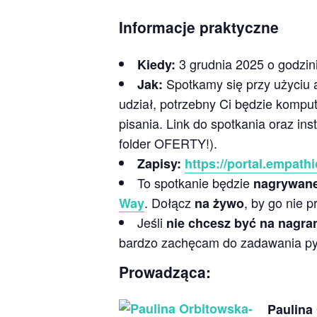
Informacje praktyczne
3 grudnia 2025 o godzin
Kiedy:
Spotkamy się przy użyciu 
Jak:
udział, potrzebny Ci będzie kompu
pisania. Link do spotkania oraz in
folder OFERTY!).
Zapisy:
https://portal.empath
To spotkanie będzie
nagrywan
. Dołącz
, by go nie p
Way
na żywo
Jeśli
nie chcesz być na nagra
bardzo zachęcam do zadawania pytań
Prowadząca:
Paulina