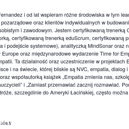
rnandez i od lat wspieram różne środowiska w tym lead
pozarządowe oraz klientów indywidualnych w budowaniu 
 osobistym i zawodowym. Jestem certyfikowaną trenerką 
orką, certyfikowaną trenerką eduScrum, certyfikowaną
na i podejście systemowe), analityczką MindSonar oraz 
 Europe oraz międzynarodowe wydarzenie Time for Emp
mpatii. Ta działalność oraz uczestniczenie w projektach
e i na świecie, której bliskie są NVC, empatia, dialog i
oraz współautorką książek „Empatia zmienia nas, szkolę
uczycieli” i „Zamiast przemawiać zacznij rozmawiać. P
odróże, szczególnie do Ameryki Łacińskiej, często możn
GÓŁY