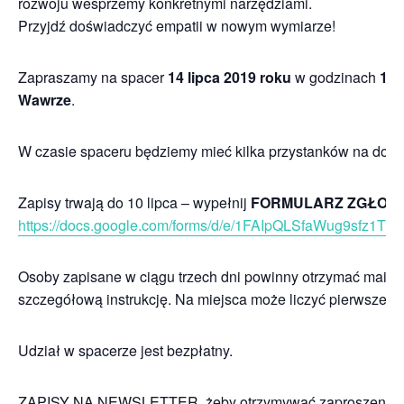
rozwoju wesprzemy konkretnymi narzędziami.
Przyjdź doświadczyć empatii w nowym wymiarze!
Zapraszamy na spacer
14 lipca 2019 roku
w godzinach
11:
Wawrze
.
W czasie spaceru będziemy mieć kilka przystanków na dośw
Zapisy trwają do 10 lipca – wypełnij
FORMULARZ ZGŁOS
https://docs.google.com/forms/d/e/1FAIpQLSfaWug9sfz1
Osoby zapisane w ciągu trzech dni powinny otrzymać mailo
szczegółową instrukcję. Na miejsca może liczyć pierwsze 1
Udział w spacerze jest bezpłatny.
ZAPISY NA NEWSLETTER, żeby otrzymywać zaproszenia n