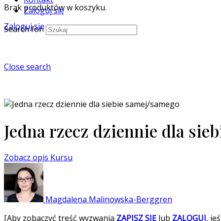
Brak produktów w koszyku.
Zaloguj się
Zaloguj się
Search for:
Close search
Jedna rzecz dziennie dla sie
Zobacz opis Kursu
Magdalena Malinowska-Berggren
[Aby zobaczyć treść wyzwania
ZAPISZ SIĘ
lub
ZALOGUJ
, je