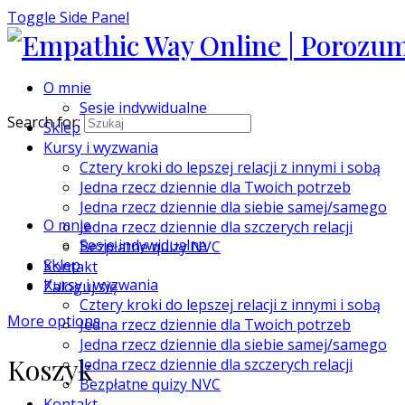
Toggle Side Panel
O mnie
Sesje indywidualne
Search for:
Sklep
Kursy i wyzwania
Cztery kroki do lepszej relacji z innymi i sobą
Jedna rzecz dziennie dla Twoich potrzeb
Jedna rzecz dziennie dla siebie samej/samego
O mnie
Jedna rzecz dziennie dla szczerych relacji
Sesje indywidualne
Bezpłatne quizy NVC
Sklep
Kontakt
Kursy i wyzwania
Zaloguj się
Cztery kroki do lepszej relacji z innymi i sobą
More options
Jedna rzecz dziennie dla Twoich potrzeb
Jedna rzecz dziennie dla siebie samej/samego
Koszyk
Jedna rzecz dziennie dla szczerych relacji
Bezpłatne quizy NVC
Kontakt