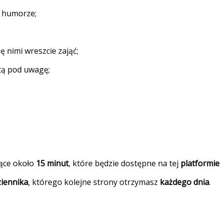
m humorze;
ię nimi wreszcie zająć;
tą pod uwagę;
jące około
15 minut
, które będzie dostępne na tej
platformie
ziennika
, którego kolejne strony otrzymasz
każdego dnia
.