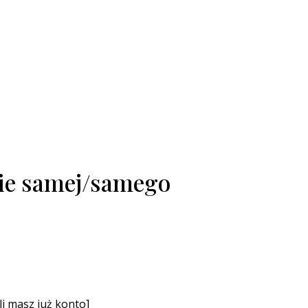
bie samej/samego
śli masz już konto]