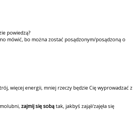
dzie powiedzą?
głośno mówić, bo można zostać posądzonym/posądzoną o
trój, więcej energii, mniej rzeczy będzie Cię wyprowadzać z
samolubni,
zajmij się sobą
tak, jakbyś zajął/zajęła się