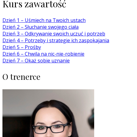
Kurs zawartość
Dzień 1 – Uśmiech na Twoich ustach
Dzień 2 – Słuchanie swojego ciała
Dzień 3 – Odkrywanie swoich uczuć i potrzeb
Dzień 4 – Potrzeby i strategie ich zaspokajania
Dzień 5 – Prośby
Dzień 6 – Chwila na nic-nie-robienie
Dzień 7 – Okaż sobie uznanie
O trenerce