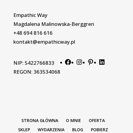
Empathic Way
Magdalena Malinowska-Berggren
+48 694 816 616
kontakt@empathicway.pl
Facebook
Instagram
Pinterest
LinkedIn
NIP: 5422766833
REGON: 363534068
STRONA GŁÓWNA
O MNIE
OFERTA
SKLEP
WYDARZENIA
BLOG
POBIERZ