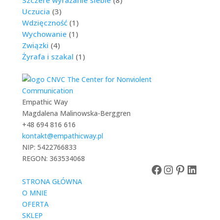
Szczere wyrażanie siebie
(8)
Uczucia
(3)
Wdzięczność
(1)
Wychowanie
(1)
Związki
(4)
Żyrafa i szakal
(1)
Empathic Way
Magdalena Malinowska-Berggren
+48 694 816 616
kontakt@empathicway.pl
NIP: 5422766833
REGON: 363534068
Facebook
Instagram
Pinteres
Linke
STRONA GŁÓWNA
O MNIE
OFERTA
SKLEP