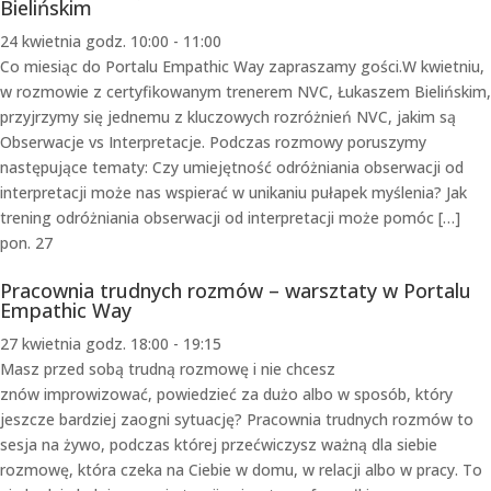
Bielińskim
24 kwietnia godz. 10:00
-
11:00
Co miesiąc do Portalu Empathic Way zapraszamy gości.W kwietniu,
w rozmowie z certyfikowanym trenerem NVC, Łukaszem Bielińskim,
przyjrzymy się jednemu z kluczowych rozróżnień NVC, jakim są
Obserwacje vs Interpretacje. Podczas rozmowy poruszymy
następujące tematy: Czy umiejętność odróżniania obserwacji od
interpretacji może nas wspierać w unikaniu pułapek myślenia? Jak
trening odróżniania obserwacji od interpretacji może pomóc […]
pon.
27
Pracownia trudnych rozmów – warsztaty w Portalu
Empathic Way
27 kwietnia godz. 18:00
-
19:15
Masz przed sobą trudną rozmowę i nie chcesz
znów improwizować, powiedzieć za dużo albo w sposób, który
jeszcze bardziej zaogni sytuację? Pracownia trudnych rozmów to
sesja na żywo, podczas której przećwiczysz ważną dla siebie
rozmowę, która czeka na Ciebie w domu, w relacji albo w pracy. To