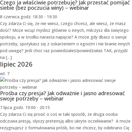
Czego ja właściwie potrzebuję? Jak przestać pomijać
siebie (bez poczucia winy) – webinar
8 czerwca godz. 18:30
-
19:30
Czy zdarza Ci się, że nie wiesz, czego chcesz, ale wiesz, że masz
dość? Może wciąż myślisz głównie o innych, milczysz dla świętego
spokoju, a w środku narasta napięcie? A może gdy dbasz o swoje
potrzeby, spotykasz się z oskarżeniem o egoizm i nie branie innych
pod uwagę? Jeśli choć raz powiedziałeś/powiedziałaś TAK, przyjdź
na […]
lipiec 2026
wt.
7
Prośba czy presja? Jak odważnie i jasno adresować
swoje potrzeby – webinar
7 lipca godz. 19:00
-
20:15
Czy zdarza Ci się prosić o coś w taki sposób, że druga osoba
odczuwa presję, słyszy pretensję albo ukryte oczekiwanie? A może
rezygnujesz z formułowania próśb, bo nie chcesz, by odebrano Cię