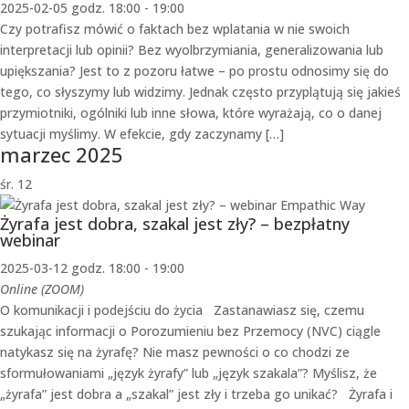
2025-02-05 godz. 18:00
-
19:00
Czy potrafisz mówić o faktach bez wplatania w nie swoich
interpretacji lub opinii? Bez wyolbrzymiania, generalizowania lub
upiększania? Jest to z pozoru łatwe – po prostu odnosimy się do
tego, co słyszymy lub widzimy. Jednak często przyplątują się jakieś
przymiotniki, ogólniki lub inne słowa, które wyrażają, co o danej
sytuacji myślimy. W efekcie, gdy zaczynamy […]
marzec 2025
śr.
12
Żyrafa jest dobra, szakal jest zły? – bezpłatny
webinar
2025-03-12 godz. 18:00
-
19:00
Online (ZOOM)
O komunikacji i podejściu do życia Zastanawiasz się, czemu
szukając informacji o Porozumieniu bez Przemocy (NVC) ciągle
natykasz się na żyrafę? Nie masz pewności o co chodzi ze
sformułowaniami „język żyrafy” lub „język szakala”? Myślisz, że
„żyrafa” jest dobra a „szakal” jest zły i trzeba go unikać? Żyrafa i