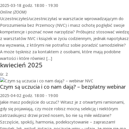
2025-03-18 godz. 18:00
-
19:30
Online (ZOOM)
Uczestniczyłeś/uczestniczyłaś w warsztacie wprowadzającym do
Porozumienia bez Przemocy (NVC) i masz ochotę pogłębić swoje
kompetencje i poznać nowe narzędzia? Próbujesz stosować wiedzę
z warsztatów NVC i książek w życiu codziennym, jednak napotykasz
na wyzwania, z którymi nie potrafisz sobie poradzić samodzielnie?
A może tęsknisz za kontaktem z osobami, które mają podobne
wartości i które również […]
kwiecień 2025
śr.
2
Czym są uczucia i co nam dają? – bezpłatny webinar
2025-04-02 godz. 18:00
-
19:00
Jakie masz podejście do uczuć? Witasz je z otwartymi ramionami,
gdy się pojawiają, czy może robisz mocną selekcję i niektórym
zatrzaskujesz drzwi przed nosem, bo nie są mile widziane?
Szczęście, spokój, harmonia, podekscytowanie – zapraszam!
Smutek, lęk, wstyd, irytacja, poczucie winy – udaję, że mnie nie ma…