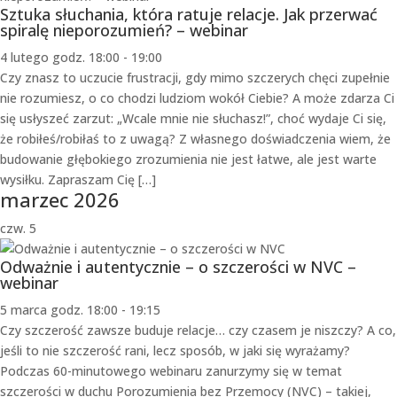
Sztuka słuchania, która ratuje relacje. Jak przerwać
spiralę nieporozumień? – webinar
4 lutego godz. 18:00
-
19:00
Czy znasz to uczucie frustracji, gdy mimo szczerych chęci zupełnie
nie rozumiesz, o co chodzi ludziom wokół Ciebie? A może zdarza Ci
się usłyszeć zarzut: „Wcale mnie nie słuchasz!”, choć wydaje Ci się,
że robiłeś/robiłaś to z uwagą? Z własnego doświadczenia wiem, że
budowanie głębokiego zrozumienia nie jest łatwe, ale jest warte
wysiłku. Zapraszam Cię […]
marzec 2026
czw.
5
Odważnie i autentycznie – o szczerości w NVC –
webinar
5 marca godz. 18:00
-
19:15
Czy szczerość zawsze buduje relacje… czy czasem je niszczy? A co,
jeśli to nie szczerość rani, lecz sposób, w jaki się wyrażamy?
Podczas 60-minutowego webinaru zanurzymy się w temat
szczerości w duchu Porozumienia bez Przemocy (NVC) – takiej,