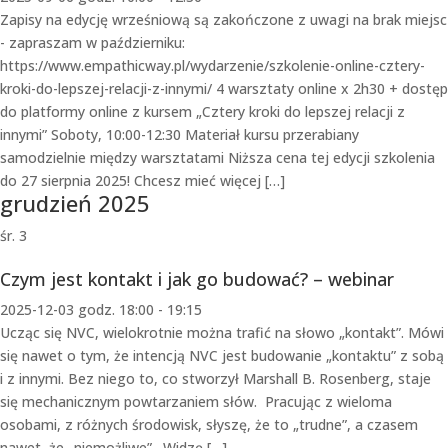
Zapisy na edycję wrześniową są zakończone z uwagi na brak miejsc
- zapraszam w październiku:
https://www.empathicway.pl/wydarzenie/szkolenie-online-cztery-
kroki-do-lepszej-relacji-z-innymi/ 4 warsztaty online x 2h30 + dostęp
do platformy online z kursem „Cztery kroki do lepszej relacji z
innymi” Soboty, 10:00-12:30 Materiał kursu przerabiany
samodzielnie między warsztatami Niższa cena tej edycji szkolenia
do 27 sierpnia 2025! Chcesz mieć więcej […]
grudzień 2025
śr.
3
Czym jest kontakt i jak go budować? – webinar
2025-12-03 godz. 18:00
-
19:15
Ucząc się NVC, wielokrotnie można trafić na słowo „kontakt”. Mówi
się nawet o tym, że intencją NVC jest budowanie „kontaktu” z sobą
i z innymi. Bez niego to, co stworzył Marshall B. Rosenberg, staje
się mechanicznym powtarzaniem słów. Pracując z wieloma
osobami, z różnych środowisk, słyszę, że to „trudne”, a czasem
nawet, że „niemożliwe”. Widzę […]